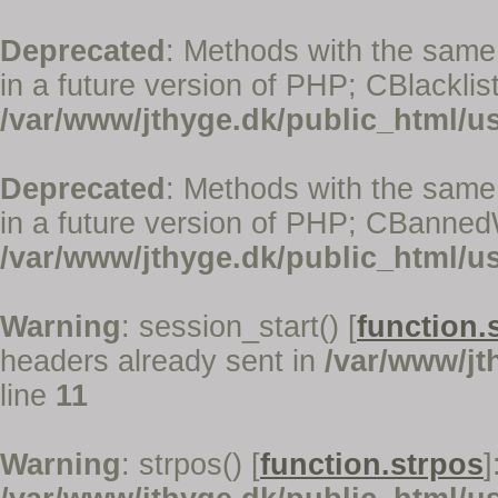
Deprecated
: Methods with the same 
in a future version of PHP; CBlacklis
/var/www/jthyge.dk/public_html/us
Deprecated
: Methods with the same 
in a future version of PHP; CBanned
/var/www/jthyge.dk/public_html/us
Warning
: session_start() [
function.
headers already sent in
/var/www/jt
line
11
Warning
: strpos() [
function.strpos
]