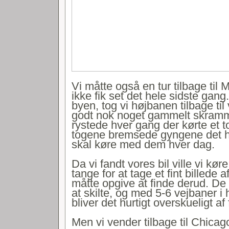
Vi måtte også en tur tilbage til 
ikke fik set det hele sidste gang
byen, tog vi højbanen tilbage til 
godt nok noget gammelt skramme
rystede hver gang der kørte et to
togene bremsede gyngene det h
skal køre med dem hver dag.
Da vi fandt vores bil ville vi kør
tange for at tage et fint billede 
måtte opgive at finde derud. De e
at skilte, og med 5-6 vejbaner i 
bliver det hurtigt overskueligt af
Men vi vender tilbage til Chicago