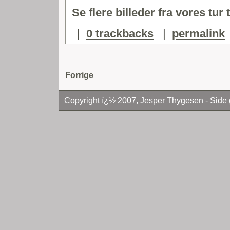
Se flere billeder fra vores tur 
|
0 trackbacks
|
permalink
Forrige
Copyright ï¿½ 2007, Jesper Thygesen - Side 