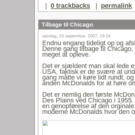
|
0 trackbacks
|
permalink
Tilbage til Chicago
søndag, 23 september, 2007, 19:24
Endnu engang tideligt op og af
Denne gang tilbage til Chicago, 
meget at opleve.
Det er sjældent man skal lede e
USA, faktisk er de svære at u
gang måtte vi køre lidt rundt, o
anden McDonalds for at høre om
Det er nemlig den første McDon
Des Plains ved Chicago i 1955. E
en genopførelse af den orginale,
moderne McDonalds hvor den opr