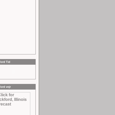
ord Tid
ord vejr