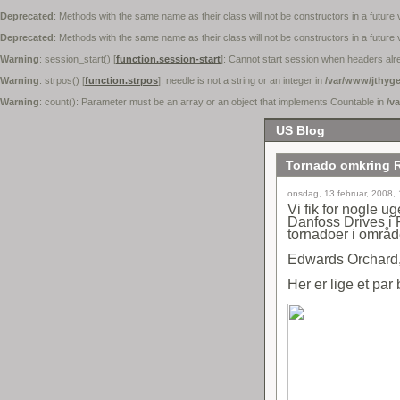
Deprecated
: Methods with the same name as their class will not be constructors in a future
Deprecated
: Methods with the same name as their class will not be constructors in a fut
Warning
: session_start() [
function.session-start
]: Cannot start session when headers alr
Warning
: strpos() [
function.strpos
]: needle is not a string or an integer in
/var/www/jthyge
Warning
: count(): Parameter must be an array or an object that implements Countable in
/v
US Blog
Tornado omkring 
onsdag, 13 februar, 2008, 
Vi fik for nogle 
Danfoss Drives i 
tornadoer i område
Edwards Orchard, 
Her er lige et par 