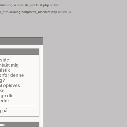
/usblog/scripts/sb_blacklist.php
on line
6
c_html/usblog/scripts/sb_blacklist.php
on line
34
side
takt mig
tistik
rfor denne
og?
l opleves
ks
yge.dk
leder
g på
nce