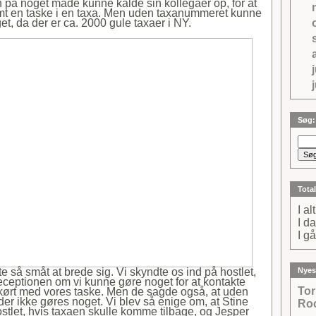
n på noget måde kunne kalde sin kollegaer op, for at
emt en taske i en taxa. Men uden taxanummeret kunne
t, da der er ca. 2000 gule taxaer i NY.
j
Søg:
Total
I al
I d
I gå
 så småt at brede sig. Vi skyndte os ind på hostlet,
Nyes
receptionen om vi kunne gøre noget for at kontakte
To
 kørt med vores taske. Men de sagde også, at uden
r ikke gøres noget. Vi blev så enige om, at Stine
Roc
ostlet, hvis taxaen skulle komme tilbage, og Jesper