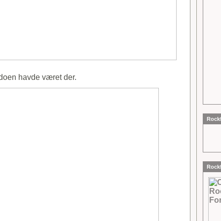
adoen havde været der.
Rockf
Rockf