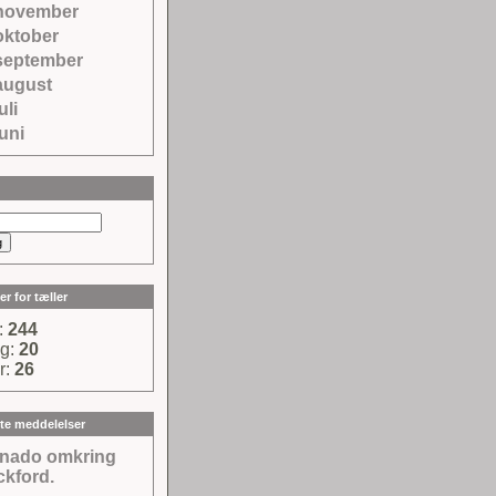
november
oktober
september
august
uli
juni
er for tæller
t:
244
ag:
20
r:
26
te meddelelser
rnado omkring
kford.