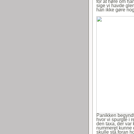
for at høre om ha
sige vi havde gl
han ikke gøre noge
Panikken begyndte
hvor vi spurgte i 
den taxa, der var
nummeret kunne de
skulle stå foran h