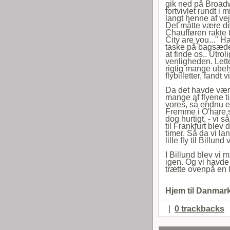
gik ned på Broadwa
fortvivlet rundt i
langt henne af vej
Det måtte være de
Chaufføren rakte 
City are you..." H
taske på bagsædet
at finde os.. Utrol
venligheden. Lett
rigtig mange ubeh
flybilletter, fand
Da det havde være
mange af flyene til
vores, så endnu en
Fremme i O'hare sku
dog hurtigt, - vi 
til Frankfurt blev 
timer. Så da vi la
lille fly til Billun
I Billund blev vi m
igen. Og vi havde 
trætte ovenpå en 
Hjem til Danmark
|
0 trackbacks