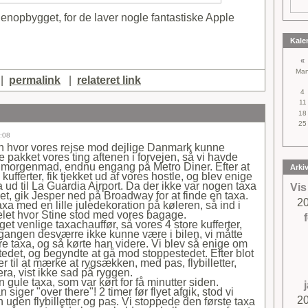
genopbygget, for de laver nogle fantastiske Apple
Kale
«
Ma
|
permalink
|
relateret link
4
11
18
25
8:08
 hvor vores rejse mod dejlige Danmark kunne
 pakket vores ting aftenen i forvejen, så vi havde
ise morgenmad, endnu engang på Metro Diner. Efter at
Arki
kufferter, fik tjekket ud af vores hostle, og blev enige
 ud til La Guardia Airport. Da der ikke var nogen taxa
Vis
let, gik Jesper ned på Broadway for at finde en taxa.
2
axa med en lille juledekoration på køleren, så ind i
telet hvor Stine stod med vores bagage.
et venlige taxachauffør, så vores 4 store kufferter,
angen desværre ikke kunne være i bilen, vi måtte
rre taxa, og så kørte han videre. Vi blev så enige om
tedet, og begyndte at gå mod stoppestedet. Efter blot
r til at mærke at rygsækken, med pas, flybilletter,
a, vist ikke sad på ryggen.
n gule taxa, som var kørt for få minutter siden.
siger "over there"! 2 timer før flyet afgik, stod vi
2
uden flybilletter og pas. Vi stoppede den første taxa