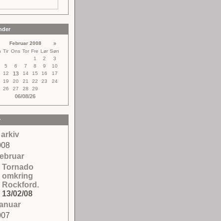
nder
Februar 2008
»
n
Tir
Ons
Tor
Fre
Lør
Søn
1
2
3
5
6
7
8
9
10
12
13
14
15
16
17
19
20
21
22
23
24
26
27
28
29
06/08/26
v
 arkiv
008
februar
Tornado
omkring
Rockford.
13/02/08
januar
007