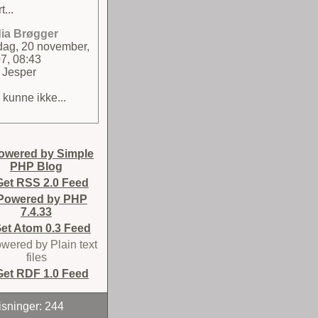
t...
ia Brøgger
sdag, 20 november,
7, 08:43
 Jesper
 kunne ikke...
isninger: 244