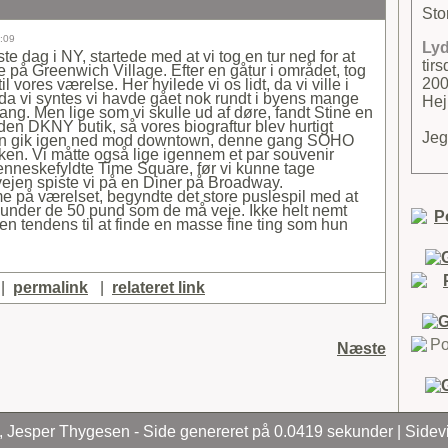
Stor
6:09
Lyd
te dag i NY, startede med at vi tog en tur ned for at
tir
e på Greenwich Village. Efter en gåtur i området, tog
200
il vores værelse. Her hvilede vi os lidt, da vi ville i
da vi syntes vi havde gået nok rundt i byens mange
Hej
ang. Men lige som vi skulle ud af døre, fandt Stine en
en DKNY butik, så vores biograftur blev hurtigt
Jeg
ren gik igen ned mod downtown, denne gang SOHO
kken. Vi måtte også lige igennem et par souvenir
enneskefyldte Time Square, før vi kunne tage
ejen spiste vi på en Diner på Broadway.
mme på værelset, begyndte det store puslespil med at
ne under de 50 pund som de må veje. Ikke helt nemt
 en tendens til at finde en masse fine ting som hun
|
permalink
|
relateret link
Næste
 Jesper Thygesen - Side genereret på 0.0419 sekunder | Sidev