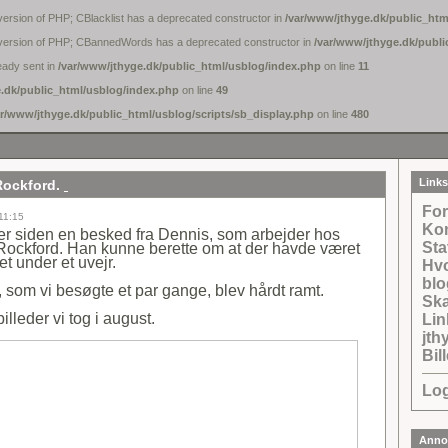
 version of PHP; CBlacklist has a deprecated constructor in
/var/www/jthyge.dk/public_html
ure version of PHP; CBannedWords has a deprecated constructor in
/var/www/jthyge.dk/publi
eady sent in
/var/www/jthyge.dk/public_html/usblog/index.php
on line
11
.dk/public_html/usblog/index.php
on line
49
ar/www/jthyge.dk/public_html/usblog/scripts/sb_display.php
on line
480
Links
Rockford.
For
11:15
Kon
uger siden en besked fra Dennis, som arbejder hos
Sta
Rockford. Han kunne berette om at der havde været
t under et uvejr.
Hvo
bl
som vi besøgte et par gange, blev hårdt ramt.
Ska
billeder vi tog i august.
Lin
jth
Bil
Lo
Anno