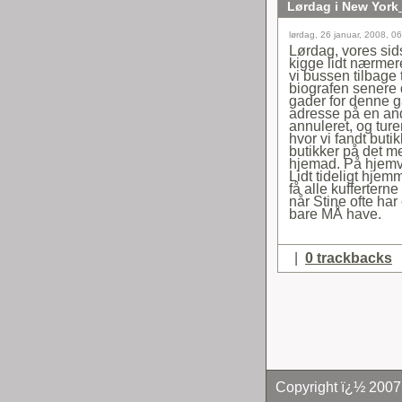
Lørdag i New York
lørdag, 26 januar, 2008, 0
Lørdag, vores sids
kigge lidt nærmer
vi bussen tilbage t
biografen senere 
gader for denne g
adresse på en and
annuleret, og tu
hvor vi fandt buti
butikker på det m
hjemad. På hjemv
Lidt tideligt hje
få alle kufferter
når Stine ofte har
bare MÅ have.
|
0 trackbacks
Copyright ï¿½ 2007,