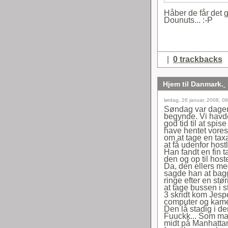
Håber de får det 
Dounuts... :-P
|
0 trackbacks
Hjem til Danmark.
lørdag, 26 januar, 2008, 0
Søndag var dagen
begynde. Vi havde
god tid til at sp
have hentet vores 
om at tage en taxa
at få udenfor host
Han fandt en fin t
den og op til hos
Da, den ellers meg
sagde han at bagg
ringe efter en stø
at tage bussen i s
3 skridt kom Jespe
computer og kamer
Den lå stadig i de
Fuuckk... Som man 
midt på Manhattan 