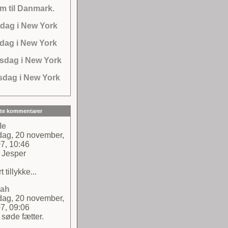
m til Danmark.
dag i New York
dag i New York
sdag i New York
dag i New York
te kommentarer
le
sdag, 20 november,
7, 10:46
 Jesper
t tillykke...
rah
sdag, 20 november,
7, 09:06
 søde fætter.